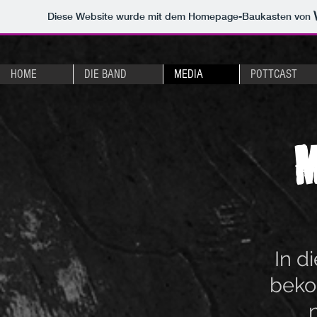
Diese Website wurde mit dem Homepage-Baukasten von
HOME
DIE BAND
MEDIA
POTTCAST
M
In d
beko